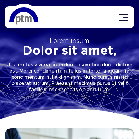
Lorem ipsum
Dolor sit amet,
Ut a metus viverra, interdum ipsum tincidunt, dictum
est. Morbi condimentum tellus in tortor aliquam, id
condimentum nulla dignissim. Nunc cursus nisi id
placerat rutrum. Praesent maximus purus ut velit
facilisis, nec rhoncus dolor rutrum.