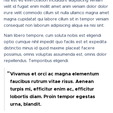
nisi est eu exercitation incididunt adipisicing veniam
velit id fugiat enim mollit amet anim veniam dolor dolor
irure velit commodo cillum sit nulla ullamco magna amet
magna cupidatat qui labore cillum sit in tempor veniam
consequat non laborum adipisicing aliqua ea nisi sint.
Nam libero tempore, cum soluta nobis est eligendi
optio cumque nihil impedit quo facilis est et expedita
distinctio minus id quod maxime placeat facere
possimus, omnis voluptas assumenda est, omnis dolor
repellendus. Temporibus eligendi.
Vivamus et orci ac magna elementum
faucibus rutrum vitae risus. Aenean
turpis mi, efficitur enim ac, efficitur
lobortis diam. Proin tempor egestas
urna, blandit.