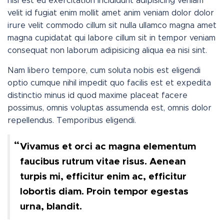
nisi est eu exercitation incididunt adipisicing veniam
velit id fugiat enim mollit amet anim veniam dolor dolor
irure velit commodo cillum sit nulla ullamco magna amet
magna cupidatat qui labore cillum sit in tempor veniam
consequat non laborum adipisicing aliqua ea nisi sint.
Nam libero tempore, cum soluta nobis est eligendi
optio cumque nihil impedit quo facilis est et expedita
distinctio minus id quod maxime placeat facere
possimus, omnis voluptas assumenda est, omnis dolor
repellendus. Temporibus eligendi.
Vivamus et orci ac magna elementum
faucibus rutrum vitae risus. Aenean
turpis mi, efficitur enim ac, efficitur
lobortis diam. Proin tempor egestas
urna, blandit.