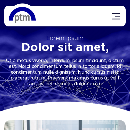
Lorem ipsum
Dolor sit amet,
Ut a metus viverra, interdum ipsum tincidunt, dictum
est. Morbi condimentum tellus in tortor aliquam, id
condimentum nulla dignissim. Nunc cursus nisi id
placerat rutrum. Praesent maximus purus ut velit
facilisis, nec rhoncus dolor rutrum.